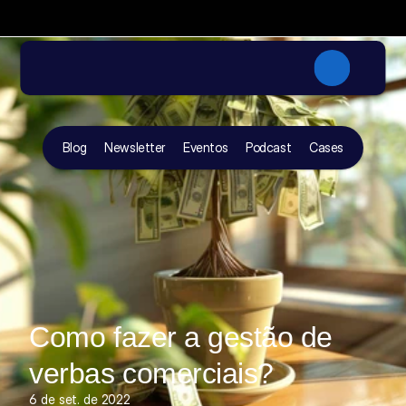
✦
A primeira imersão da NRF foca
Participe da NRF 2027 com a DOC + FGVceV
Blog
Newsletter
Eventos
Podcast
Cases
Como fazer a gestão de 
verbas comerciais?
6 de set. de 2022