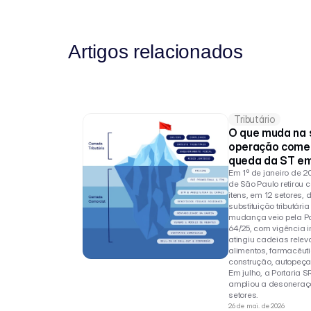
Artigos relacionados
Tributário
O que muda na s
operação comerc
queda da ST em
Em 1º de janeiro de 20
de São Paulo retirou c
itens, em 12 setores, 
substituição tributária
mudança veio pela Por
64/25, com vigência i
atingiu cadeias releva
alimentos, farmacêuti
construção, autopeça
Em julho, a Portaria S
ampliou a desoneraçã
setores.
26 de mai. de 2026