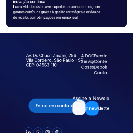
inovação contínua.
Lucratividade sustentável superior aos concorrentes, com 
ganhos contínuos graças à gestão estratégica e dinâmica 
de receita, com otimizações em tempo real.
Av. Dr. Chucri Zaidan, 296
A DOC
Eventos
Vila Cordeiro, São Paulo - SP
Serviços
Conteúdos
CEP: 04583-110
Cases
Depoimentos
Contato
Assine a Newsletter da D
Entrar em contato
Assinar newsletter