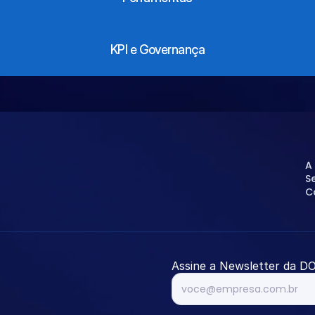
KPI e Governança
A
S
C
Assine a Newsletter da D