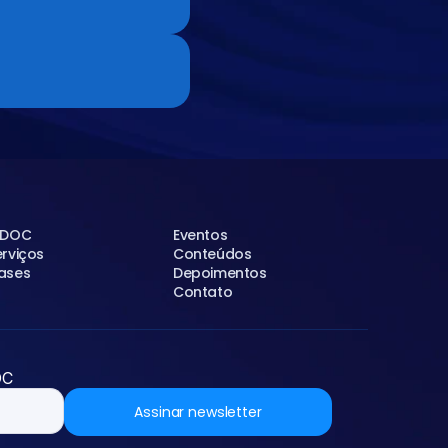
 DOC
Eventos
erviços
Conteúdos
ases
Depoimentos
Contato
OC
Assinar newsletter