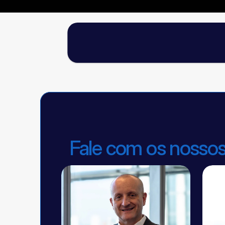
✦
A primeira imersão da NRF foca
Participe da NRF 2027 com a DOC + FGVceV
Fale com os nossos