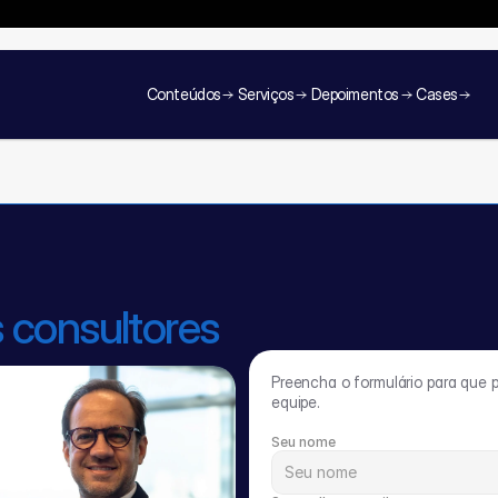
da em Pricing e RGM
✦
Ingressos Limitados
✦
Experiência Guiada
✦
Conteúdos
Serviços
Depoimentos
Cases
 consultores
Preencha o formulário para que 
equipe.
Seu nome