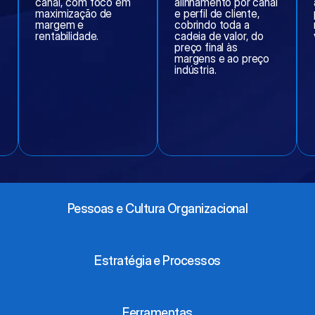
canal, com foco em 
alinhamento por canal 
maximização de 
e perfil de cliente, 
margem e 
cobrindo toda a 
rentabilidade.
cadeia de valor, do 
preço final às 
margens e ao preço 
indústria.
Pessoas e Cultura Organizacional
Estratégia e Processos
Ferramentas