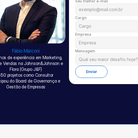
Seu melhor e-mail
Cargo
Empresa
Fábio Marconi
Mensagem
os de experiência em Marketing, 
e Vendas na Johnson&Johnson e 
Flora (Grupo J&F)
Enviar
+50 projetos como Consultor
cipou do Board de Governança e 
Gestão de Empresas