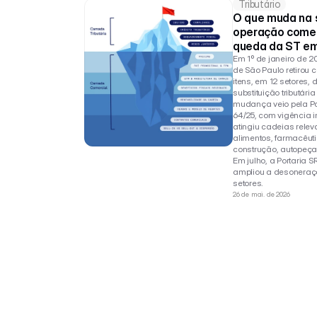
Tributário
O que muda na s
operação comerc
queda da ST em
Em 1º de janeiro de 20
de São Paulo retirou c
itens, em 12 setores, 
substituição tributária
mudança veio pela Por
64/25, com vigência i
atingiu cadeias releva
alimentos, farmacêuti
construção, autopeça
Em julho, a Portaria S
ampliou a desoneraçã
setores.
26 de mai. de 2026