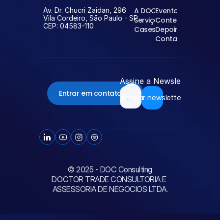
Av. Dr. Chucri Zaidan, 296
A DOC
Eventos
Vila Cordeiro, São Paulo - SP
Serviços
Conteúdos
CEP: 04583-110
Cases
Depoimentos
Contato
Assine a Newsletter da D
Entrar em contato
Assinar newsletter
© 2025 - DOC Consulting
DOCTOR TRADE CONSULTORIA E 
ASSESSORIA DE NEGOCIOS LTDA.