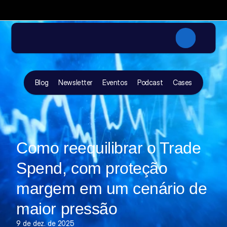
✦
A primeira imersão da NRF foca
Participe da NRF 2027 com a DOC + FGVceV
Blog
Newsletter
Eventos
Podcast
Cases
Como reequilibrar o Trade 
Spend, com proteção 
margem em um cenário de 
maior pressão
9 de dez. de 2025