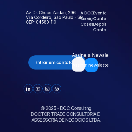
Av. Dr. Chucri Zaidan, 296
A DOC
Eventos
Vila Cordeiro, São Paulo - SP
Serviços
Conteúdos
CEP: 04583-110
Cases
Depoimentos
Contato
Assine a Newsletter da D
Entrar em contato
Assinar newsletter
© 2025 - DOC Consulting
DOCTOR TRADE CONSULTORIA E 
ASSESSORIA DE NEGOCIOS LTDA.