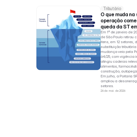
Tributário
O que muda na s
operação comerc
queda da ST em
Em 1º de janeiro de 20
de São Paulo retirou c
itens, em 12 setores, 
substituição tributária
mudança veio pela Por
64/25, com vigência i
atingiu cadeias releva
alimentos, farmacêuti
construção, autopeça
Em julho, a Portaria S
ampliou a desoneraçã
setores.
26 de mai. de 2026