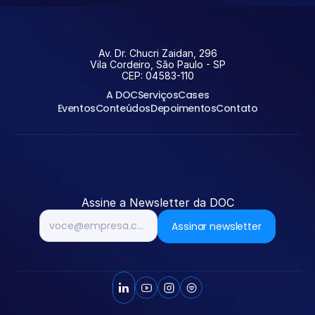
Av. Dr. Chucri Zaidan, 296
Vila Cordeiro, São Paulo - SP
CEP: 04583-110
A DOC
Serviços
Cases
Eventos
Conteúdos
Depoimentos
Contato
Entrar em contato
Assine a Newsletter da DOC
Assinar newsletter