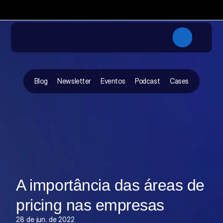
✦
A primeira imersão da NRF foca
Participe da NRF 2027 com a DOC + FGVceV
Blog
Newsletter
Eventos
Podcast
Cases
A importância das áreas de 
pricing nas empresas
28 de jun. de 2022