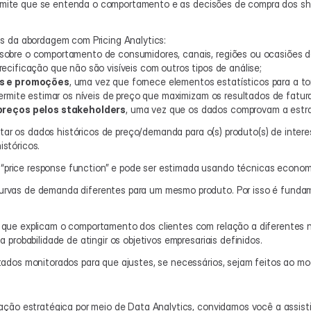
permite que se entenda o comportamento e as decisões de compra dos sho
s da abordagem com Pricing Analytics:
 sobre o comportamento de consumidores, canais, regiões ou ocasiões 
recificação que não são visíveis com outros tipos de análise;
os e promoções
, uma vez que fornece elementos estatísticos para a t
 permite estimar os níveis de preço que maximizam os resultados de fatur
preços pelos stakeholders
, uma vez que os dados comprovam a estrat
tar os dados históricos de preço/demanda para o(s) produto(s) de interes
stóricos.
ice response function” e pode ser estimada usando técnicas econométr
vas de demanda diferentes para um mesmo produto. Por isso é fundame
ue explicam o comportamento dos clientes com relação a diferentes nív
probabilidade de atingir os objetivos empresariais definidos.
ados monitorados para que ajustes, se necessários, sejam feitos ao mo
ção estratégica por meio de Data Analytics, convidamos você a assistir