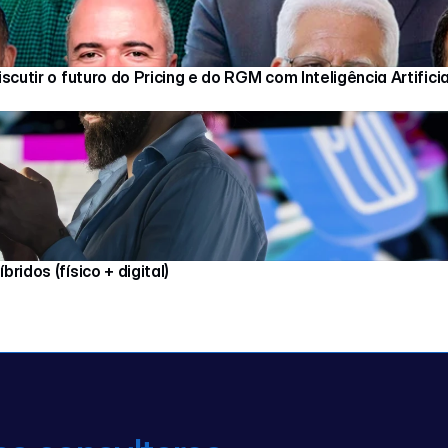
utir o futuro do Pricing e do RGM com Inteligência Artificia
idos (físico + digital)