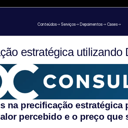
da em Pricing e RGM
✦
Ingressos Limitados
✦
Experiência Guiada
✦
Conteúdos
Serviços
Depoimentos
Cases
Conteúdos
Serviços
Depoimentos
Cases
ção estratégica utilizando 
s na precificação estratégica 
alor percebido e o preço que 