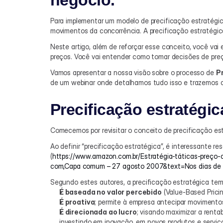
negócio.
Para implementar um modelo de precificação estratégic
movimentos da concorrência. A precificação estratégica
Neste artigo, além de reforçar esse conceito, você vai
preços. Você vai entender como tomar decisões de preç
Vamos apresentar a nossa visão sobre o processo de 
Pr
de um webinar onde detalhamos tudo isso e trazemos c
Precificação estratégic
Comecemos por revisitar o conceito de precificação est
Ao definir “precificação estratégica”, é interessante re
(
https://www.amazon.com.br/Estratégia-táticas-preço-
com,Capa comum – 27 agosto 2007&text=Nos dias de ho
Segundo estes autores, a precificação estratégica tem
É baseada no valor percebido
 (Value-Based Prici
É proativa
; permite à empresa antecipar movimento
É direcionada ao lucro
; visando maximizar a renta
investindo em inovação, em novos produtos e serviço