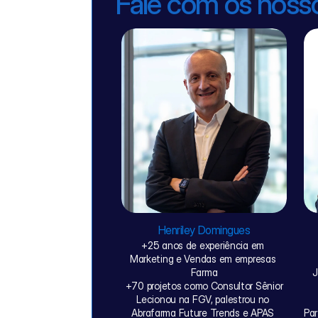
Fale com os noss
Henriley Domingues
+25 anos de experiência em 
Marketing e Vendas em empresas 
Farma
J
+70 projetos como Consultor Sênior
Lecionou na FGV, palestrou no 
Abrafarma Future Trends e APAS 
Par