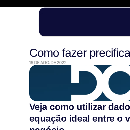
✦
A primeira imersão da NRF foca
Participe da NRF 2027 com a DOC + FGVceV
Como fazer precifica
16 DE AGO. DE 2022
Veja como utilizar dado
equação ideal entre o v