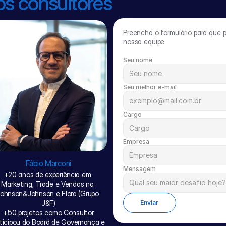
os consultores
Preencha o formulário para que 
nossa equipe.
Seu nome
Seu melhor e-mail
Cargo
Empresa
Fábio Marconi
Mensagem
+20 anos de experiência em 
Marketing, Trade e Vendas na 
ohnson&Johnson e Flora (Grupo 
Enviar
J&F)
+50 projetos como Consultor
ticipou do Board de Governança e 