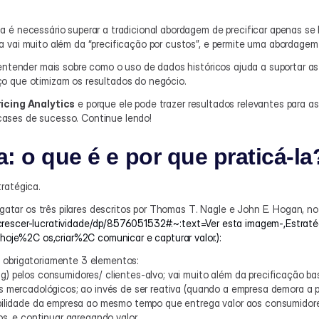
a é necessário superar a tradicional abordagem de precificar apenas s
 vai muito além da “precificação por custos”, e permite uma abordagem
 entender mais sobre como o uso de dados históricos ajuda a suportar a
o que otimizam os resultados do negócio.
icing Analytics
 e porque ele pode trazer resultados relevantes para a
ases de sucesso. Continue lendo!
a: o que é e por que praticá-la
ratégica.
sgatar os três pilares descritos por Thomas T. Nagle e John E. Hogan, no 
crescer-lucratividade/dp/8576051532#:~:text=Ver esta imagem-,Estraté
je%2C os,criar%2C comunicar e capturar valor.):
 obrigatoriamente 3 elementos:
ng) pelos consumidores/ clientes-alvo; vai muito além da precificação
s mercadológicos; ao invés de ser reativa (quando a empresa demora a
bilidade da empresa ao mesmo tempo que entrega valor aos consumidores;
s, e continuar agregando valor.