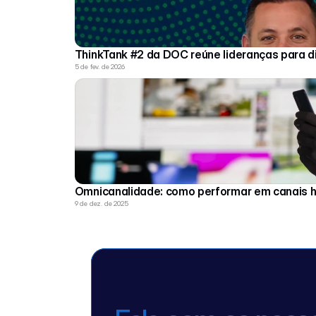
ThinkTank #2 da DOC reúne lideranças para disc
5 de fev. de 2026
Omnicanalidade: como performar em canais híbr
9 de dez. de 2025