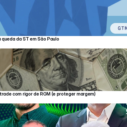
a queda da ST em São Paulo
 trade com rigor de RGM (e proteger margem)