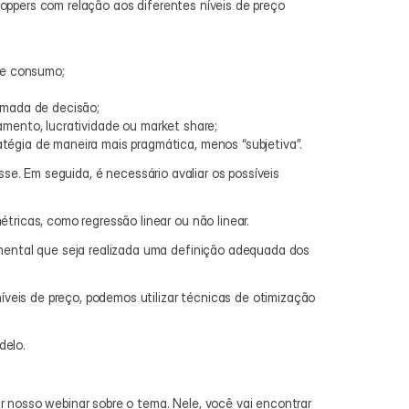
ppers com relação aos diferentes níveis de preço 
de consumo;
omada de decisão;
amento, lucratividade ou market share;
égia de maneira mais pragmática, menos “subjetiva”.
se. Em seguida, é necessário avaliar os possíveis 
icas, como regressão linear ou não linear.
ntal que seja realizada uma definição adequada dos 
eis de preço, podemos utilizar técnicas de otimização 
delo.
 nosso webinar sobre o tema. Nele, você vai encontrar 